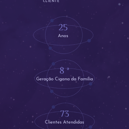
CLIENTE
25
Anos
8
ª
Geração Cigana da Família
73
Clientes Atendidas